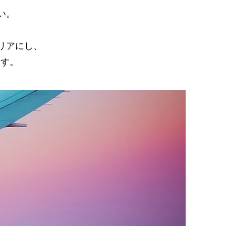
い。
リアにし、
ます。