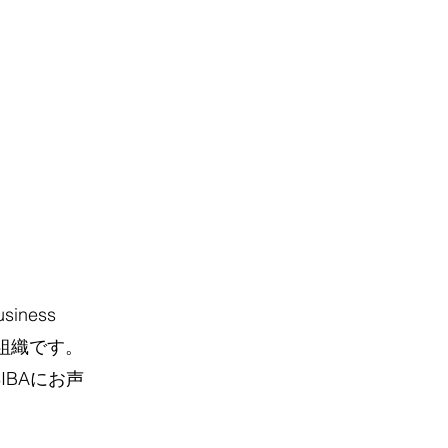
iness
組織です。
IBAにお声
。