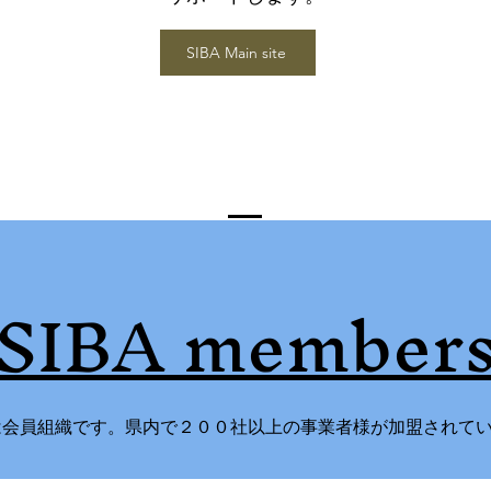
SIBA Main site
SIBA member
​は会員組織です。県内で２００社以上の事業者様が加盟されて