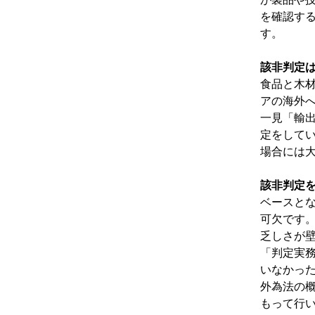
を確認す
す。
該非判定
食品と木
アの海外
一見「輸
定をして
場合には
該非判定
ベースと
可欠です
乏しさが
「判定実
いなかった
外為法の
もって行