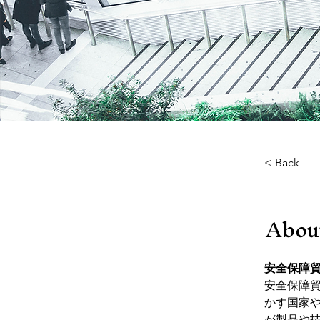
< Back
Abou
安全保障
安全保障
かす国家
が製品や