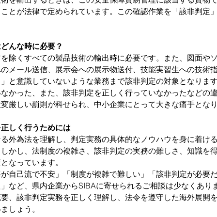
ることが法律で定められています。この確認作業を「該非判定
はどんな時に必要？
材を除くすべての製品技術の輸出時に必要です。また、図面や
へのメール送信、展示会への展示物送付、技能実習生への技術
出」と意識していないような業務まで該非判定の対象となりま
いなかった、また、該非判定を正しく行っていなかったなどの
大変厳しい罰則が科せられ、中小企業にとって大きな痛手とな
を正しく行うためには
なる外為法を理解し、判定実務の具体的なノウハウを身に着け
。しかし、法制度の複雑さ、該非判定の実務の難しさ、知識を
壁となっています。
務が自己流で不安」「制度が複雑で難しい」「該非判定が必要
」など、県内企業からSIBAに寄せられるご相談は少なくあり
概要、該非判定実務を正しく理解し、法令を遵守した海外展開
いましょう。