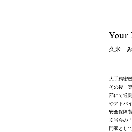
Your 
久米 み
大手精密
その後、
部にて通
やアドバ
安全保障
※当会の
門家とし