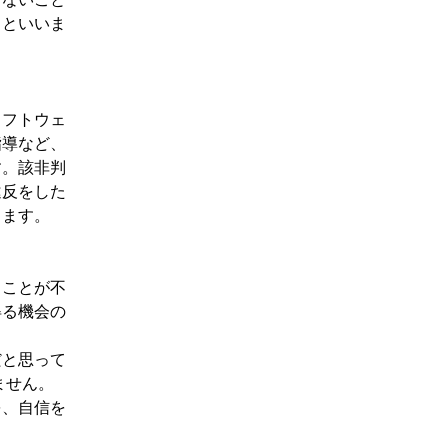
」といいま
ソフトウェ
指導など、
す。該非判
違反をした
ります。
ることが不
得る機会の
だと思って
ません。
を、自信を