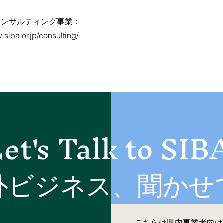
コンサルティング事業：
.siba.or.jp/consulting/
et's Talk to SIB
海外ビジネス、聞か
こちらは県内事業者向け