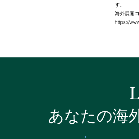
す。
海外展開
https://www
L
​​あなたの