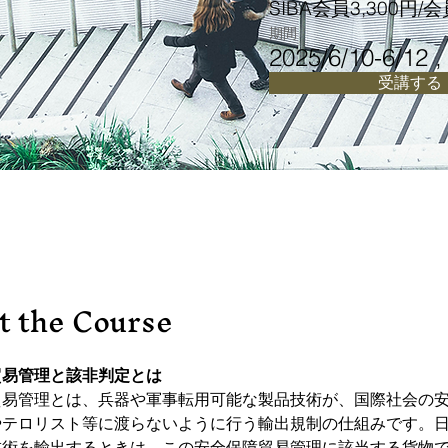
SIBA会員3,300円/
期間
2025/6/10-6/12 ,
Duration
受講する
t the Course
貿易管理と該非判定とは
貿易管理とは、兵器や軍事転用可能な製品技術が、国際社会の
やテロリスト等に渡らないように行う輸出規制の仕組みです。
技術を輸出するときは、この安全保障貿易管理に該当する貨物